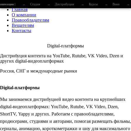
анимации |
→
Студия
→
Дистрибуция
→
Курсы
→
Вики
→
Главная
О компании
Правообладателям
Вещателям
Контакты
Digital-платформы
Дистрибуция контента на YouTube, Rutube, VK Video, Dzen и
других digital-видеоплатформах
Россия, СНГ и международные рынки
Digital-платформы
Мы занимаемся дистрибуцией видео контента на крупнейших
digital-видеоплатформах: YouTube, Rutube, VK Video, Dzen,
ShortTV, Yappy и других. Работаем с правообладателями,
продюсерами, студиями и авторами, помогая размещать фильмы,
сериалы, анимацию, короткометражки и шоу для максимального