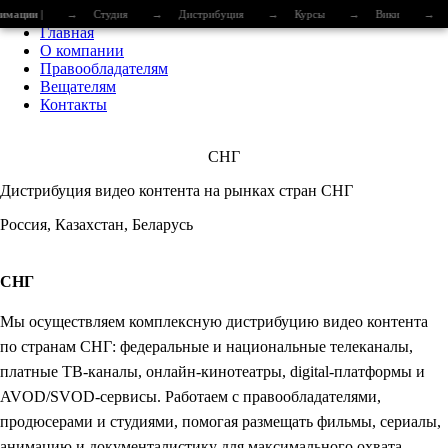
имации |
→
Студия
→
Дистрибуция
→
Курсы
→
Вики
→
Главная
О компании
Правообладателям
Вещателям
Контакты
СНГ
Дистрибуция видео контента на рынках стран СНГ
Россия, Казахстан, Беларусь
СНГ
Мы осуществляем комплексную дистрибуцию видео контента
по странам СНГ: федеральные и национальные телеканалы,
платные ТВ-каналы, онлайн-кинотеатры, digital-платформы и
AVOD/SVOD-сервисы. Работаем с правообладателями,
продюсерами и студиями, помогая размещать фильмы, сериалы,
анимацию и документалистику для максимального охвата,