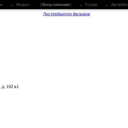
и
→
Подкаст
| Центр анимации |
→
Студия
→
Дистрибу
 д. 102 к1