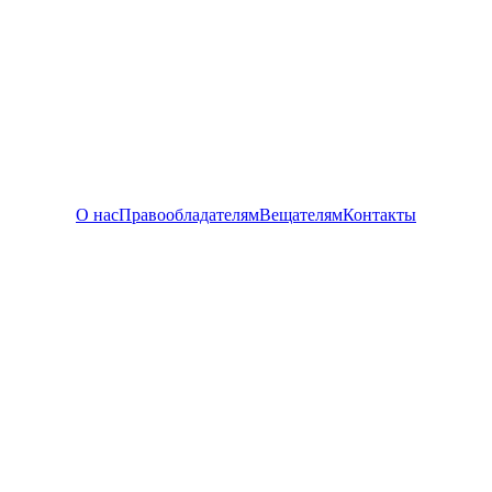
О нас
Правообладателям
Вещателям
Контакты
Distributor Film
— Путь к зрителю