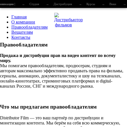
анимации |
→
Студия
→
Дистрибуция
→
Курсы
→
Вики
→
Главная
О компании
Правообладателям
Вещателям
Контакты
Правообладателям
Продажа и дистрибуция прав на видео контент по всему
миру.
Мы помогаем правообладателям, продюсерам, студиям и
авторам максимально эффективно продавать права на фильмы,
сериалы, анимацию, документалистику и шоу на телеканалах,
онлайн-кинотеатрах, стриминговых платформах и digital-
каналах России, СНГ и международного рынка.
Что мы предлагаем правообладателям
Distributor Film — это ваш партнёр по дистрибуции и
монетизации контента. Мы берём на себя всю коммерческую,